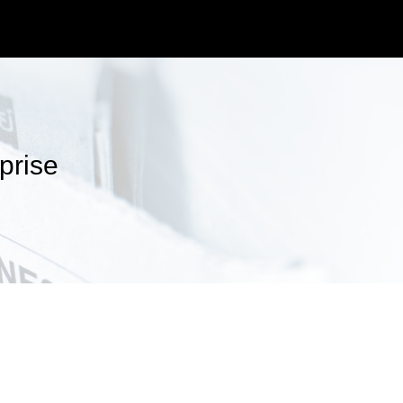
prise
de refonte du SI IARD.