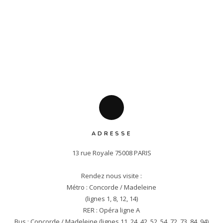
ADRESSE
13 rue Royale 75008 PARIS

Rendez nous visite :

Métro : Concorde / Madeleine

(lignes 1, 8, 12, 14)

RER : Opéra ligne A

Bus : Concorde / Madeleine (lignes 11, 24, 42, 52, 54, 72, 73, 84, 94)